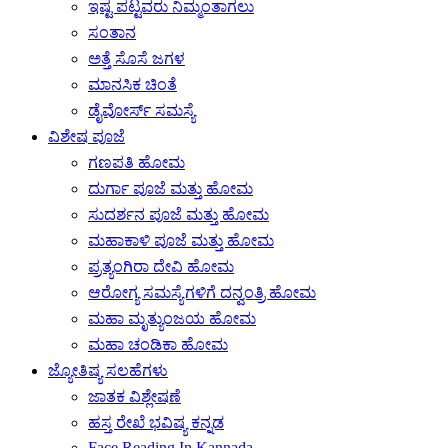
ಇಷ್ಟ ಪಟ್ಟವರು ನಿಮ್ಮಂತಾಗಲು
ಸಂತಾನ
ಅತ್ತೆ ಸೊಸೆ ಜಗಳ
ಮಾನಸಿಕ ಚಿಂತೆ
ಡೈವೋರ್ಸ್ ಸಮಸ್ಯೆ
ವಿಶೇಷ ಪೂಜೆ
ಗಣಪತಿ ಹೋಮ
ದುರ್ಗಾ ಪೂಜೆ ಮತ್ತು ಹೋಮ
ಸುದರ್ಶನ ಪೂಜೆ ಮತ್ತು ಹೋಮ
ಮಹಾಕಾಳಿ ಪೂಜೆ ಮತ್ತು ಹೋಮ
ಪ್ರತ್ಯಂಗಿರಾ ದೇವಿ ಹೋಮ
ಆರೋಗ್ಯ ಸಮಸ್ಯೆಗಳಿಗೆ ದನ್ವಂತ್ರಿ ಹೋಮ
ಮಹಾ ಮೃತ್ಯುಂಜಯ ಹೋಮ
ಮಹಾ ಚಂಡಿಕಾ ಹೋಮ
ಜ್ಯೋತಿಷ್ಯ ಸಲಹೆಗಳು
ಜಾತಕ ವಿಶ್ಲೇಷಣೆ
ಹಸ್ತ ರೇಖೆ ಭವಿಷ್ಯ ಕನ್ನಡ
Face Reading In Kannada