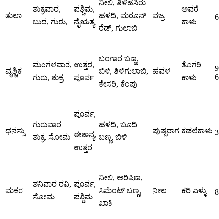
ನೀಲಿ, ತಿಳಿಹಸಿರು
ಶುಕ್ರವಾರ,
ಪಶ್ಚಿಮ,
ಅವರೆ
ತುಲಾ
ಹಳದಿ, ಮರೂನ್
ವಜ್ರ
6
ಬುಧ, ಗುರು,
ನೈಋತ್ಯ
ಕಾಳು
ರೆಡ್, ಗುಲಾಬಿ
ಬಂಗಾರ ಬಣ್ಣ,
ಮಂಗಳವಾರ,
ಉತ್ತರ,
ತೊಗರಿ
9
ವೃಶ್ಚಿಕ
ಬಿಳಿ, ತಿಳಿಗುಲಾಬಿ,
ಹವಳ
6
ಗುರು, ಶುಕ್ರ
ಪೂರ್ವ
ಕಾಳು
ಕೇಸರಿ, ಕೆಂಪು
ಪೂರ್ವ,
ಗುರುವಾರ
ಹಳದಿ, ಬೂದಿ
ಧನಸ್ಸು
ಪುಷ್ಪರಾಗ
ಕಡಲೆಕಾಳು
3
ಈಶಾನ್ಯ,
ಶುಕ್ರ, ಸೋಮ
ಬಣ್ಣ, ಬಿಳಿ
ಉತ್ತರ
ನೀಲಿ, ಅರಿಷಿಣ,
ಶನಿವಾರ ರವಿ,
ಪೂರ್ವ,
ಮಕರ
ಸಿಮೆಂಟ್ ಬಣ್ಣ,
ನೀಲ
ಕರಿ ಎಳ್ಳು
8
ಸೋಮ
ಪಶ್ಚಿಮ
ಖಾಕಿ