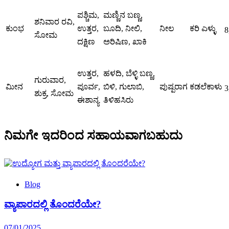
ಪಶ್ಚಿಮ,
ಮಣ್ಣಿನ ಬಣ್ಣ,
ಶನಿವಾರ ರವಿ,
ಕುಂಭ
ಉತ್ತರ,
ಬೂದಿ, ನೀಲಿ,
ನೀಲ
ಕರಿ ಎಳ್ಳು
8
ಸೋಮ
ದಕ್ಷಿಣ
ಅರಿಷಿಣ, ಖಾಕಿ
ಉತ್ತರ,
ಹಳದಿ, ಬೆಳ್ಳಿ ಬಣ್ಣ,
ಗುರುವಾರ,
ಮೀನ
ಪೂರ್ವ,
ಬಿಳಿ, ಗುಲಾಬಿ,
ಪುಷ್ಪರಾಗ
ಕಡಲೆಕಾಳು
3
ಶುಕ್ರ, ಸೋಮ
ಈಶಾನ್ಯ
ತಿಳಿಹಸಿರು
ನಿಮಗೇ ಇದರಿಂದ ಸಹಾಯವಾಗಬಹುದು
Blog
ವ್ಯಾಪಾರದಲ್ಲಿ ತೊಂದರೆಯೇ?
07/01/2025