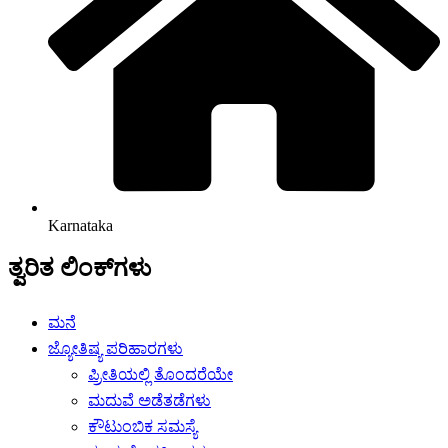
Karnataka
ತ್ವರಿತ ಲಿಂಕ್‌ಗಳು
ಮನೆ
ಜ್ಯೋತಿಷ್ಯ ಪರಿಹಾರಗಳು
ಪ್ರೀತಿಯಲ್ಲಿ ತೊಂದರೆಯೇ
ಮದುವೆ ಅಡೆತಡೆಗಳು
ಕೌಟುಂಬಿಕ ಸಮಸ್ಯೆ