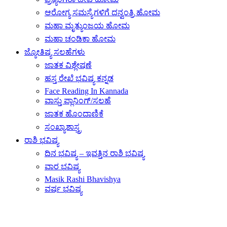
ಆರೋಗ್ಯ ಸಮಸ್ಯೆಗಳಿಗೆ ದನ್ವಂತ್ರಿ ಹೋಮ
ಮಹಾ ಮೃತ್ಯುಂಜಯ ಹೋಮ
ಮಹಾ ಚಂಡಿಕಾ ಹೋಮ
ಜ್ಯೋತಿಷ್ಯ ಸಲಹೆಗಳು
ಜಾತಕ ವಿಶ್ಲೇಷಣೆ
ಹಸ್ತ ರೇಖೆ ಭವಿಷ್ಯ ಕನ್ನಡ
Face Reading In Kannada
ವಾಸ್ತು ಪ್ಲಾನಿಂಗ್/ಸಲಹೆ
ಜಾತಕ ಹೊಂದಾಣಿಕೆ
ಸಂಖ್ಯಾಶಾಸ್ತ್ರ
ರಾಶಿ ಭವಿಷ್ಯ
ದಿನ ಭವಿಷ್ಯ – ಇವತ್ತಿನ ರಾಶಿ ಭವಿಷ್ಯ
ವಾರ ಭವಿಷ್ಯ
Masik Rashi Bhavishya
ವರ್ಷ ಭವಿಷ್ಯ