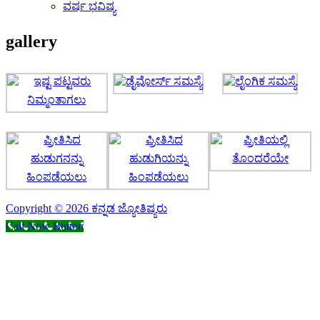
ವರ್ಷ ಭವಿಷ್ಯ
gallery
Copyright © 2026 ಕನ್ನಡ ಜ್ಯೋತಿಷ್ಯರು
Call Now Button