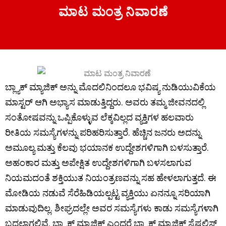
ಮಾಟ ಮಂತ್ರ ನಿವಾರಣೆ
ಬ್ಲ್ಯಾಕ್ ಮ್ಯಾಜಿಕ್ ಅನ್ನು ಮೊದಲಿನಿಂದಲೂ ಭವಿಷ್ಯ ನುಡಿಯುವಿಕೆಯ
ಮಾಸ್ಟರ್ ಆಗಿ ಅಭ್ಯಾಸ ಮಾಡುತ್ತಿದ್ದರು. ಅವರು ತಮ್ಮ ಜೀವನದಲ್ಲಿ
ಸಂತೋಷವನ್ನು ಒಪ್ಪಿಕೊಳ್ಳುವ ಲೆಕ್ಕವಿಲ್ಲದ ವ್ಯಕ್ತಿಗಳ ಹಲವಾರು
ರೀತಿಯ ಸಮಸ್ಯೆಗಳನ್ನು ಪರಿಹರಿಸುತ್ತಾರೆ. ಹೆಚ್ಚಿನ ಜನರು ಅದನ್ನು
ಅಮೂಲ್ಯ ಮತ್ತು ಕೆಲವು ಭಯಾನಕ ಉದ್ದೇಶಗಳಿಗಾಗಿ ಬಳಸುತ್ತಾರೆ.
ಅಹಂಕಾರ ಮತ್ತು ಅಪೇಕ್ಷಿತ ಉದ್ದೇಶಗಳಿಗಾಗಿ ಬಳಸಲಾಗುವ
ನಿಯಮದಂತೆ ಶಕ್ತಿಯುತ ನಿಯಂತ್ರಣವನ್ನು ಸಹ ಹೇಳಲಾಗುತ್ತದೆ. ಈ
ಮೋಡಿಯ ನಡುವೆ ಸೆರೆಹಿಡಿಯಲ್ಪಟ್ಟ ವ್ಯಕ್ತಿಯು ಏನನ್ನೂ ಸರಿಯಾಗಿ
ಮಾಡುವುದಿಲ್ಲ. ಶೀಘ್ರದಲ್ಲೇ ಅವರ ಸಮಸ್ಯೆಗಳು ಕಾಡು ಸಮಸ್ಯೆಗಳಾಗಿ
ಬದಲಾಗಲಿವೆ. ಬ್ಲ್ಯಾಕ್ ಮ್ಯಾಜಿಕ್ ಎಂದರೆ ಬ್ಲ್ಯಾಕ್ ಮ್ಯಾಜಿಕ್ ಸ್ಪೆಷಲಿಸ್ಟ್