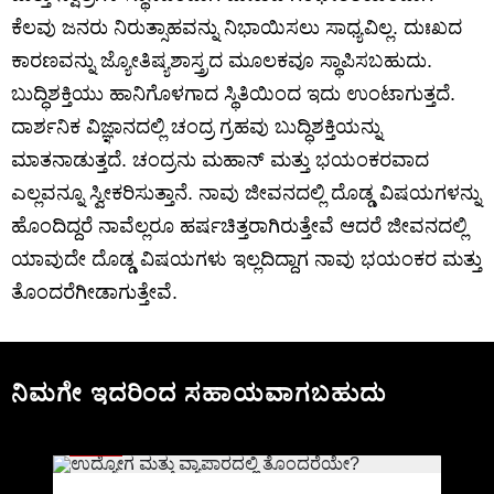
ಕೆಲವು ಜನರು ನಿರುತ್ಸಾಹವನ್ನು ನಿಭಾಯಿಸಲು ಸಾಧ್ಯವಿಲ್ಲ. ದುಃಖದ
ಕಾರಣವನ್ನು ಜ್ಯೋತಿಷ್ಯಶಾಸ್ತ್ರದ ಮೂಲಕವೂ ಸ್ಥಾಪಿಸಬಹುದು.
ಬುದ್ಧಿಶಕ್ತಿಯು ಹಾನಿಗೊಳಗಾದ ಸ್ಥಿತಿಯಿಂದ ಇದು ಉಂಟಾಗುತ್ತದೆ.
ದಾರ್ಶನಿಕ ವಿಜ್ಞಾನದಲ್ಲಿ ಚಂದ್ರ ಗ್ರಹವು ಬುದ್ಧಿಶಕ್ತಿಯನ್ನು
ಮಾತನಾಡುತ್ತದೆ. ಚಂದ್ರನು ಮಹಾನ್ ಮತ್ತು ಭಯಂಕರವಾದ
ಎಲ್ಲವನ್ನೂ ಸ್ವೀಕರಿಸುತ್ತಾನೆ. ನಾವು ಜೀವನದಲ್ಲಿ ದೊಡ್ಡ ವಿಷಯಗಳನ್ನು
ಹೊಂದಿದ್ದರೆ ನಾವೆಲ್ಲರೂ ಹರ್ಷಚಿತ್ತರಾಗಿರುತ್ತೇವೆ ಆದರೆ ಜೀವನದಲ್ಲಿ
ಯಾವುದೇ ದೊಡ್ಡ ವಿಷಯಗಳು ಇಲ್ಲದಿದ್ದಾಗ ನಾವು ಭಯಂಕರ ಮತ್ತು
ತೊಂದರೆಗೀಡಾಗುತ್ತೇವೆ.
ನಿಮಗೇ ಇದರಿಂದ ಸಹಾಯವಾಗಬಹುದು
BLOG