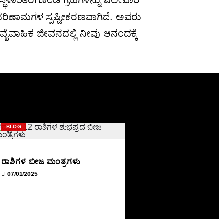
 ಸ್ಥಳಾಂತರಗೊಂಡ ಗ್ರಹಗಳನ್ನು ವಿಲೇವಾರಿ
ೀಕರ ಪರಿಣಾಮಗಳ ಸ್ಪಷ್ಟೀಕರಣವಾಗಿದೆ. ಅವರು
 ವೈವಾಹಿಕ ಜೀವನದಲ್ಲಿ ನೀವು ಆನಂದಕ್ಕೆ
BLOG
ರಾಶಿಗಳ ಬೀಜ ಮಂತ್ರಗಳು
07/01/2025