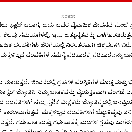
ಲು ಫ್ಲಾಟ್ ಆದಾಗ, ಅದು ಅವರ ವೈವಾಹಿಕ ಜೀವನದ ಮೇಲೆ ಪ್ರಭ
 ಕೆಲವು ಸಮಯಗಳಲ್ಲಿ, ಇದು ಅತ್ಯುನ್ನತವನ್ನು ಒಳಗೊಂಡಿರುತ್ತದೆ.
 ದಂಪತಿಗಳು ಹೆರಿಗೆಯಲ್ಲಿ ನಿರಂತರವಾಗಿ ಚಿಕ್ಕವರಾಗಿ ಬರುತ್ತಾರ
ಕಳಿಲ್ಲದ ದಂಪತಿಗಳ ಸಮಸ್ಯೆ ಪರಿಹಾರಕ್ಕೆ ಪರಿಹಾರವನ್ನು ಜಾ
ುಂಟು ಮಾಡುತ್ತದೆ. ಜೀವನದಲ್ಲಿ ಗ್ರಹಗಳ ಪರಿಸ್ಥಿತಿಗಳ ದೊಡ್ಡ ಮತ್
ಜ್ಯೋತಿಷಿ ನಿಮ್ಮ ಜಾತಕವನ್ನು ವೈಯಕ್ತಿಕವಾಗಿ ಪರಿಗಣಿಸುತ್ತಾರೆ.
ಲದ ದಂಪತಿಗಳಿಗೆ ನಮ್ಮ ಸ್ಫಟಿಕ ವೀಕ್ಷಕರು ಜ್ಯೋತಿಷ್ಯದಲ್ಲಿ ಜನಪ
ರಾಶೆಗೆ ಕಾರಣವಾಗುತ್ತವೆ. ಮಕ್ಕಳಿಲ್ಲದ ದಂಪತಿಗಳಿಗೆ ಜ್ಯೋತಿಷ್ಯ
ಪಡಿಸುತ್ತದೆ. ಗರ್ಭಪಾತ ಮತ್ತು ಗರ್ಭಪಾತಕ್ಕೆ ಮಂಗಳ ಗ್ರಹವು ಜಾ