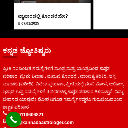
ವ್ಯಾಪಾರದಲ್ಲಿ ತೊಂದರೆಯೇ?
07/01/2025
ಕನ್ನಡ ಜ್ಯೋತಿಷ್ಯರು
ಪ್ರೀತಿ ಸಂಬಂದಿತ ಸಮಸ್ಯೆಗಳಿಗೆ ಮಂತ್ರ ಮತ್ತು ಯಂತ್ರದಿಂದ ಶಾಶ್ವತ
ಪರಿಹಾರ. ಪ್ರೇಮ ವಿವಾಹ , ಮದುವೆ ತೊಂದರೆ , ದಾಂಪತ್ಯ ಕಿರಿಕಿರಿ, ಆಸ್ತಿ
ಮಾರಾಟ (ಖರೀದಿ), ವಿದೇಶ ಪ್ರಯಾಣ, ಪ್ರೀತಿಯಲ್ಲಿ ನಂಬಿ ಮೋಸ, ಆರೋಗ್ಯ
ಇತ್ಯಾದಿ ಗುಪ್ತ ಸಮಸ್ಯೆಗಳಿಗೆ 3 ದಿನಗಳಲ್ಲಿ ಶಾಶ್ವತ ಪರಿಹಾರ ತಿಳಿಸುತ್ತಾರೆ. ನಿಮ್ಮ
ಜೀವನದ ಯಾವುದೇ ಘೋರ ನಿಗೂಢ ಸಮಸ್ಯೆಗಳಿದ್ದರೂ ಗುರುಜಿಯವರಿಂದ
ಶಾಶ್ವತ ಪರಿಹಾರ
+91 9110606821
info@kannadaastrologer.com