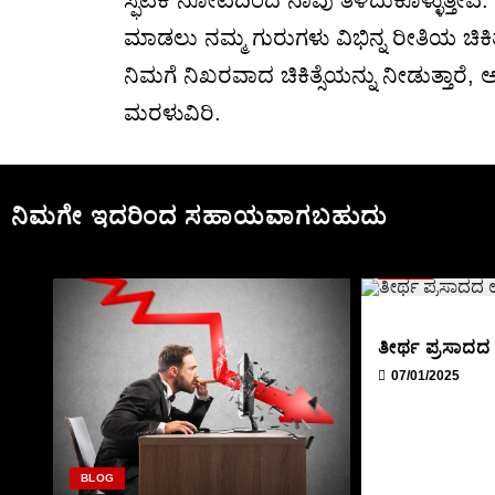
ಸ್ಫಟಿಕ ನೋಟದಿಂದ ನಾವು ತಿಳಿದುಕೊಳ್ಳುತ್ತೇವ
ಮಾಡಲು ನಮ್ಮ ಗುರುಗಳು ವಿಭಿನ್ನ ರೀತಿಯ ಚಿಕಿತ್
ನಿಮಗೆ ನಿಖರವಾದ ಚಿಕಿತ್ಸೆಯನ್ನು ನೀಡುತ್ತಾರ
ಮರಳುವಿರಿ.
ನಿಮಗೇ ಇದರಿಂದ ಸಹಾಯವಾಗಬಹುದು
BLOG
ತೀರ್ಥ ಪ್ರಸಾ
07/01/2025
BLOG