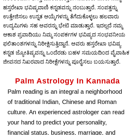
ಹಸ್ತರೇಖಾ ಭವಿಷ್ಯವಾಣಿ ಕನ್ನಡವನ್ನು ನಂಬುತ್ತಾರೆ. ಸಂಪತ್ತನ್ನು
ಉತ್ತೇಜಿಸಲು ಉನ್ನತ ಆಯ್ಕೆಗಳನ್ನು ತೆಗೆದುಕೊಳ್ಳಲು ಹಲವಾರು
ಉದ್ಯಮಿಗಳು ಸಹ ಅವರನ್ನು ಭೇಟಿ ಮಾಡುತ್ತಾರೆ. ಇದಲ್ಲದೆ ನಮ್ಮ
ಆಕಾಶ ಪ್ರವಾದಿಯು ನಿಮ್ಮ ಸಂಪರ್ಕಗಳ ಭವಿಷ್ಯದ ಸಂಭವನೀಯ
ಫಲಿತಾಂಶಗಳನ್ನು ನಿರೀಕ್ಷಿಸುತ್ತಿದ್ದಾನೆ. ಅವರು ಹಸ್ತರೇಖಾ ಭವಿಷ್ಯ
ಕನ್ನಡ ಜ್ಯೋತಿಷ್ಯವನ್ನು ಒಂದೆರಡು ಬಹಳ ಸಮಯದಿಂದ ವೈವಾಹಿಕ
ಜೀವನದ ನಿಖರವಾದ ನಿರೀಕ್ಷೆಗಳನ್ನು ಪೂರೈಸಲು ಬಯಸುತ್ತಾರೆ.
Palm Astrology In Kannada
Palm reading is an integral a neighborhood
of traditional Indian, Chinese and Roman
culture. An experienced astrologer can read
your hand to predict your personality,
financial status, business, marriage, and